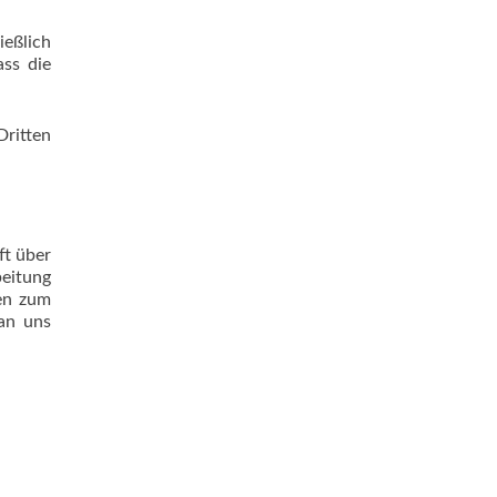
ießlich
ass die
ritten
ft über
beitung
gen zum
an uns