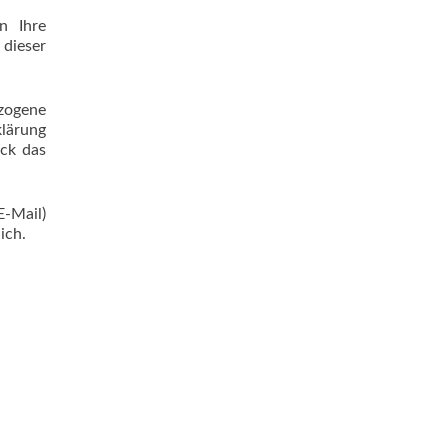
n Ihre
dieser
zogene
klärung
eck das
-Mail)
ich.