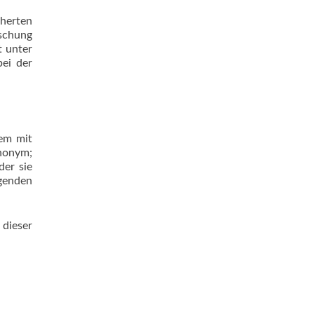
herten
schung
t unter
ei der
lem mit
anonym;
der sie
lgenden
dieser