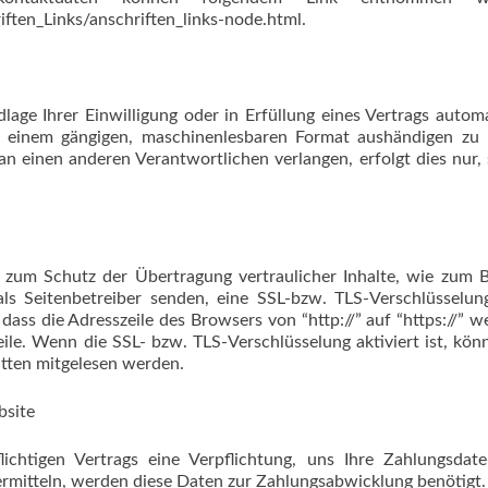
ften_Links/anschriften_links-node.html.
age Ihrer Einwilligung oder in Erfüllung eines Vertrags automa
in einem gängigen, maschinenlesbaren Format aushändigen zu 
an einen anderen Verantwortlichen verlangen, erfolgt dies nur,
 zum Schutz der Übertragung vertraulicher Inhalte, wie zum B
ls Seitenbetreiber senden, eine SSL-bzw. TLS-Verschlüsselun
dass die Adresszeile des Browsers von “http://” auf “https://” w
le. Wenn die SSL- bzw. TLS-Verschlüsselung aktiviert ist, kön
itten mitgelesen werden.
bsite
chtigen Vertrags eine Verpflichtung, uns Ihre Zahlungsdate
mitteln, werden diese Daten zur Zahlungsabwicklung benötigt.