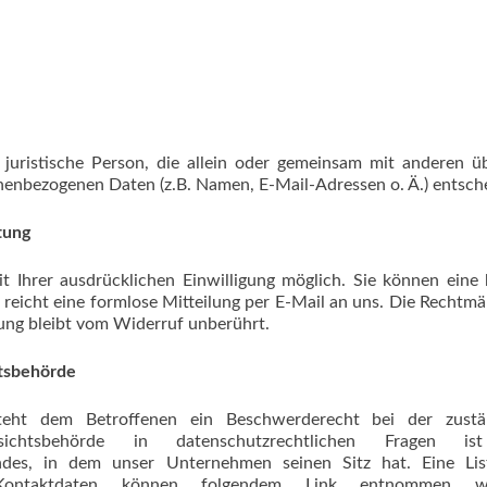
r juristische Person, die allein oder gemeinsam mit anderen ü
enbezogenen Daten (z.B. Namen, E-Mail-Adressen o. Ä.) entsche
tung
t Ihrer ausdrücklichen Einwilligung möglich. Sie können eine 
u reicht eine formlose Mitteilung per E-Mail an uns. Die Rechtmä
ung bleibt vom Widerruf unberührt.
htsbehörde
 steht dem Betroffenen ein Beschwerderecht bei der zustä
sichtsbehörde in datenschutzrechtlichen Fragen is
ndes, in dem unser Unternehmen seinen Sitz hat. Eine Lis
 Kontaktdaten können folgendem Link entnommen we