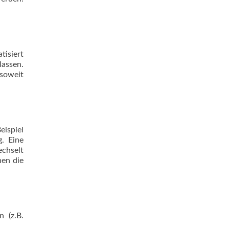
tisiert
lassen.
 soweit
eispiel
g. Eine
echselt
nen die
n (z.B.