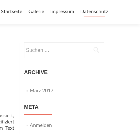
Zum
Inhalt
Startseite
Galerie
Impressum
Datenschutz
springen
Suchen
nach:
ARCHIVE
März 2017
META
ssiert,
fiziert
Anmelden
m Text