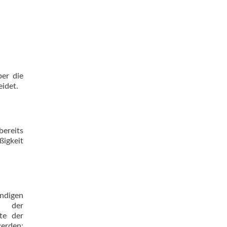
ber die
idet.
bereits
ßigkeit
ndigen
t der
te der
rden: